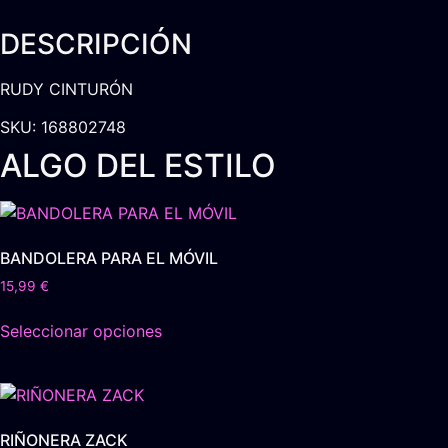
DESCRIPCIÓN
RUDY CINTURÓN
SKU: 168802748
ALGO DEL ESTILO
BANDOLERA PARA EL MÓVIL
15,99
€
Este
Seleccionar opciones
producto
tiene
múltiples
variantes.
Las
RIÑONERA ZACK