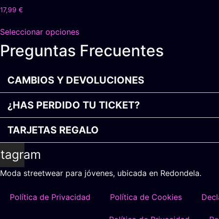
opciones
17,99
€
se
Este
pueden
Seleccionar opciones
producto
elegir
Preguntas Frecuentes
tiene
en
múltiples
la
variantes.
página
CAMBIOS Y DEVOLUCIONES
Las
de
opciones
producto
¿HAS PERDIDO TU TICKET?
se
pueden
TARJETAS REGALO
elegir
en
stagram
la
página
Moda streetwear para jóvenes, ubicada en Redondela.
de
producto
Política de Privacidad
Política de Cookies
Decl