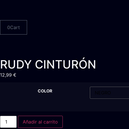
Ir
al
contenido
0
Cart
RUDY CINTURÓN
12,99
€
COLOR
RUDY
Añadir al carrito
CINTURÓN
cantidad