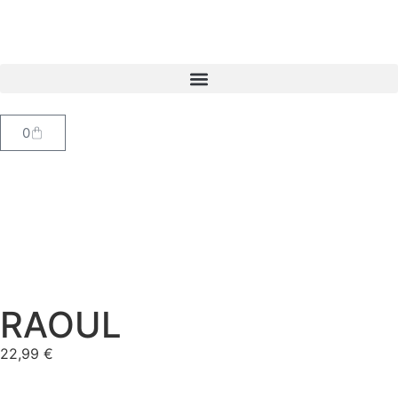
0
RAOUL
22,99
€